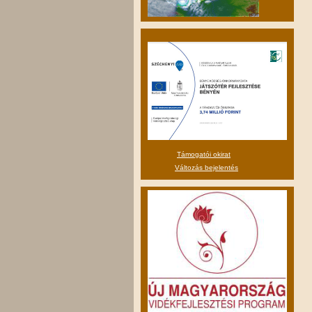
Támogatói okirat
Változás bejelentés