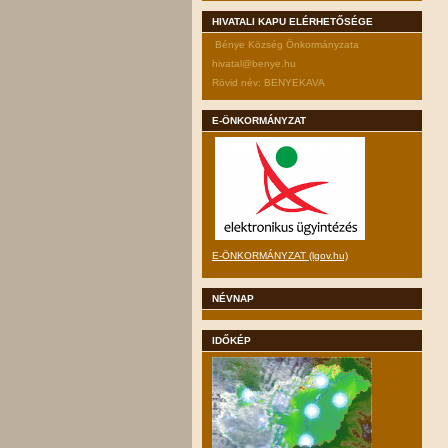
HIVATALI KAPU ELÉRHETŐSÉGE
Bénye Község Önkormányzata
hivatal@benye.hu
Rövid név: BENYEKAVA
E-ÖNKORMÁNYZAT
E-ÖNKORMÁNYZAT (lgov.hu)
NÉVNAP
IDŐKÉP