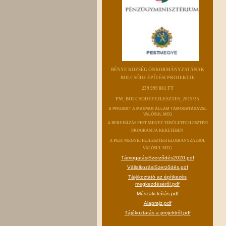
BÉNYE KÖZSÉG ÖNKORMÁNYZATÁNAK
BÖLCSŐDE ÉPÍTÉSI PROJEKTJE
239 999 881 FT
PM_BOLCSODEFEJLESZTES_2019/35
A PROJEKT A MAGYAR ÁLLAM TÁMOGATÁSÁVAL
VALÓSUL MEG
A BERUHÁZÁS PEST MEGYE TERÜLETFEJLESZTÉSI
PROGRAMJA KERETÉBEN
A PEST MEGYEI FEJLESZTÉSI ELŐIRÁNYZATBÓL
VALÓSUL MEG
TámogatásiSzerződés2020.pdf
VállalkozásiSzerződés.pdf
Tájékoztató az építkezés
megkezdéséről.pdf
Műszaki leírás.pdf
Alaprajz.pdf
Tájékoztatás a projektről.pdf