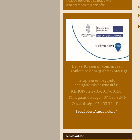
Község belterületi csapadékvíz
rendszerének fejlesztésére.
G
N
Bénye Község önkormányzati
épületeinek energiahatékonysági
felújítása és megújuló
energiaforrás hasznosítása
KEHOP-5.2.9-16-2017-00156
Támogatás összege : 67 155 324 Ft
Összköltség : 67 155 324 Ft
SzerződésesAlapadatok.pdf
NAVIGÁCIÓ