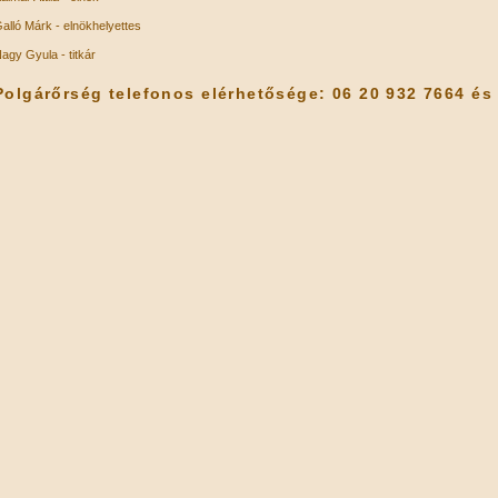
alló Márk - elnökhelyettes
agy Gyula - titkár
Polgárőrség telefonos elérhetősége: 06 20 932 7664 és