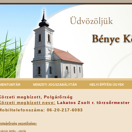
MENTUMTÁR
NEMZETI JOGSZABÁLYTÁR
HELYI ÉPÍTÉSI ÜGYEK
Körzeti megbízott, Polgárőrség
Körzeti megbízott neve:
Lakatos Zsolt r. törzsőrmester
Mobiltelefonszáma: 06-20-217-6083
olgárőrség vezetősége:
almár Attila - elnök