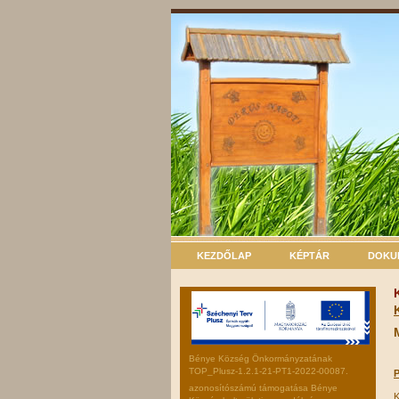
KEZDŐLAP
KÉPTÁR
DOKU
Bénye Község Önkormányzatának
TOP_Plusz-1.2.1-21-PT1-2022-00087.
P
azonosítószámú támogatása Bénye
K