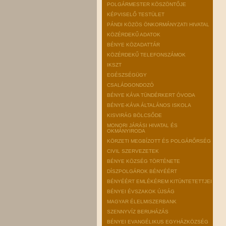
POLGÁRMESTER KÖSZÖNTŐJE
KÉPVISELŐ TESTÜLET
PÁNDI KÖZÖS ÖNKORMÁNYZATI HIVATAL
KÖZÉRDEKŰ ADATOK
BÉNYE KÖZADATTÁR
KÖZÉRDEKŰ TELEFONSZÁMOK
IKSZT
EGÉSZSÉGÜGY
CSALÁDGONDOZÓ
BÉNYE KÁVA TÜNDÉRKERT ÓVODA
BÉNYE-KÁVA ÁLTALÁNOS ISKOLA
KISVIRÁG BÖLCSŐDE
MONORI JÁRÁSI HIVATAL ÉS
OKMÁNYIRODA
KÖRZETI MEGBÍZOTT ÉS POLGÁRŐRSÉG
CIVIL SZERVEZETEK
BÉNYE KÖZSÉG TÖRTÉNETE
DÍSZPOLGÁROK BÉNYÉÉRT
BÉNYÉÉRT EMLÉKÉREM KITÜNTETETTJEI
BÉNYEI ÉVSZAKOK ÚJSÁG
MAGYAR ÉLELMISZERBANK
SZENNYVÍZ BERUHÁZÁS
BÉNYEI EVANGÉLIKUS EGYHÁZKÖZSÉG