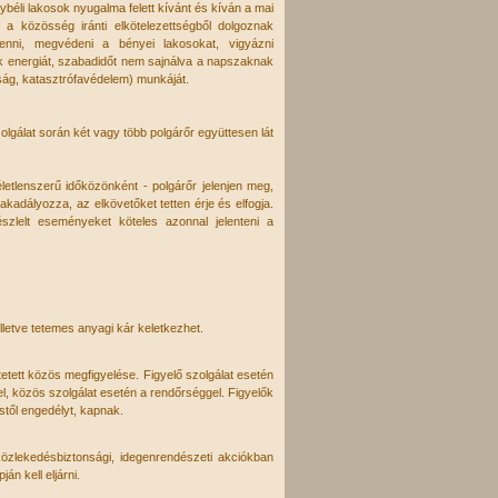
béli lakosok nyugalma felett kívánt és kíván a mai
s a közösség iránti elkötelezettségből dolgoznak
enni, megvédeni a bényei lakosokat, vigyázni
ik energiát, szabadidőt nem sajnálva a napszaknak
óság, katasztrófavédelem) munkáját.
zolgálat során két vagy több polgárőr együttesen lát
életlenszerű időközönként - polgárőr jelenjen meg,
adályozza, az elkövetőket tetten érje és elfogja.
szlelt eseményeket köteles azonnal jelenteni a
lletve tetemes anyagi kár keletkezhet.
tetett közös megfigyelése. Figyelő szolgálat esetén
el, közös szolgálat esetén a rendőrséggel. Figyelők
stől engedélyt, kapnak.
közlekedésbiztonsági, idegenrendészeti akciókban
án kell eljárni.