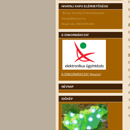
P
HIVATALI KAPU ELÉRHETŐSÉGE
E
Bénye Község Önkormányzata
T
hivatal@benye.hu
Rövid név: BENYEKAVA
B
E
E-ÖNKORMÁNYZAT
E
T
B
E
E
E-ÖNKORMÁNYZAT (lgov.hu)
T
A
NÉVNAP
6
IDŐKÉP
T
E
a