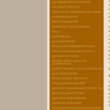
4
POLGÁRMESTER KÖSZÖNTŐJE
F
KÉPVISELŐ TESTÜLET
k
PÁNDI KÖZÖS ÖNKORMÁNYZATI HIVATAL
c
KÖZÉRDEKŰ ADATOK
f
k
BÉNYE KÖZADATTÁR
KÖZÉRDEKŰ TELEFONSZÁMOK
5
A
IKSZT
v
EGÉSZSÉGÜGY
k
CSALÁDGONDOZÓ
H
BÉNYE KÁVA TÜNDÉRKERT ÓVODA
h
M
BÉNYE-KÁVA ÁLTALÁNOS ISKOLA
b
KISVIRÁG BÖLCSŐDE
b
MONORI JÁRÁSI HIVATAL ÉS
7
OKMÁNYIRODA
KÖRZETI MEGBÍZOTT ÉS POLGÁRŐRSÉG
B
CIVIL SZERVEZETEK
A
BÉNYE KÖZSÉG TÖRTÉNETE
A
DÍSZPOLGÁROK BÉNYÉÉRT
t
BÉNYÉÉRT EMLÉKÉREM KITÜNTETETTJEI
B
BÉNYEI ÉVSZAKOK ÚJSÁG
f
l
MAGYAR ÉLELMISZERBANK
j
SZENNYVÍZ BERUHÁZÁS
S
BÉNYEI EVANGÉLIKUS EGYHÁZKÖZSÉG