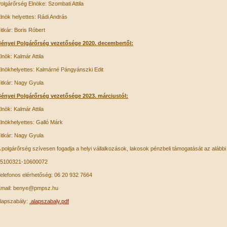
olgárőrség Elnöke: Szombati Attila
lnök helyettes: Rádi András
itkár: Boris Róbert
ényei Polgárőrség vezetősége 2020. decembertől:
lnök: Kalmár Attila
lnökhelyettes: Kalmárné Pángyánszki Edit
itkár: Nagy Gyula
ényei Polgárőrség vezetősége 2023. márciustól:
lnök: Kalmár Attila
lnökhelyettes: Galló Márk
itkár: Nagy Gyula
 polgárőrség szívesen fogadja a helyi vállalkozások, lakosok pénzbeli támogatását az aláb
5100321-10600072
elefonos elérhetőség: 06 20 932 7664
mail: benye@pmpsz.hu
lapszabály:
.alapszabaly.pdf