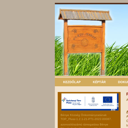
KEZDŐLAP
KÉPTÁR
DOKU
A
A
Bénye Község Önkormányzatának
A
TOP_Plusz-1.2.1-21-PT1-2022-00087.
G
azonosítószámú támogatása Bénye
h