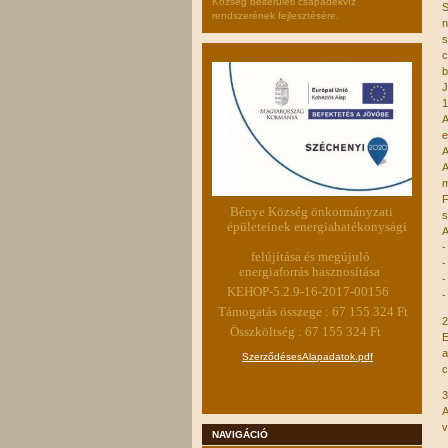
Község belterületi csapadékvíz
S
rendszerének fejlesztésére.
n
s
c
b
J
1
A
e
A
A
m
F
Bénye Község önkormányzati
s
épületeinek energiahatékonysági
A
-
felújítása és megújuló
-
energiaforrás hasznosítása
-
KEHOP-5.2.9-16-2017-00156
-
Támogatás összege : 67 155 324 Ft
2
Összköltség : 67 155 324 Ft
E
a
SzerződésesAlapadatok.pdf
c
3
A
v
NAVIGÁCIÓ