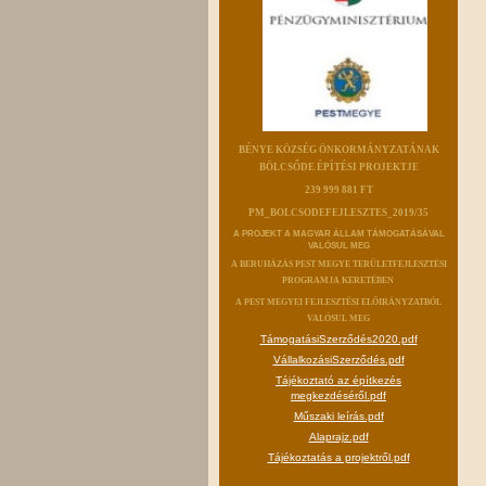
BÉNYE KÖZSÉG ÖNKORMÁNYZATÁNAK
BÖLCSŐDE ÉPÍTÉSI PROJEKTJE
239 999 881 FT
PM_BOLCSODEFEJLESZTES_2019/35
A PROJEKT A MAGYAR ÁLLAM TÁMOGATÁSÁVAL
VALÓSUL MEG
A BERUHÁZÁS PEST MEGYE TERÜLETFEJLESZTÉSI
PROGRAMJA KERETÉBEN
A PEST MEGYEI FEJLESZTÉSI ELŐIRÁNYZATBÓL
VALÓSUL MEG
TámogatásiSzerződés2020.pdf
VállalkozásiSzerződés.pdf
Tájékoztató az építkezés
megkezdéséről.pdf
Műszaki leírás.pdf
Alaprajz.pdf
Tájékoztatás a projektről.pdf