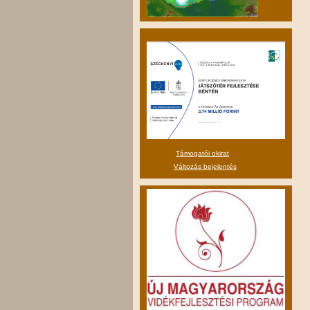
Támogatói okirat
Változás bejelentés