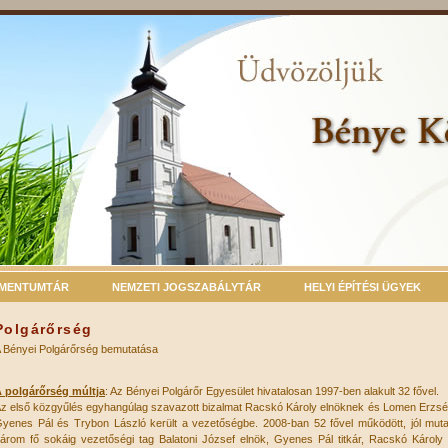
MENTUMTÁR
NEMZETI JOGSZABÁLYTÁR
HELYI ÉPÍTÉSI ÜGYEK
Polgárőrség
 Bényei Polgárőrség bemutatása
 polgárőrség múltja
: Az Bényei Polgárőr Egyesület hivatalosan 1997-ben alakult 32 fővel.
z első közgyűlés egyhangúlag szavazott bizalmat Racskó Károly elnöknek és Lomen Erzsébet
yenes Pál és Trybon László került a vezetőségbe. 2008-ban 52 fővel működött, jól mutat
árom fő sokáig vezetőségi tag Balatoni József elnök, Gyenes Pál titkár, Racskó Károly