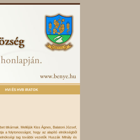
HVI ÉS HVB IRATOK
 titkárnak. Melléjük Kiss Ágnes, Balatoni József,
ja a folytonosságot, hogy az alapító elnökségből
 elnökségi tag további vezetők Huszák Mihály és