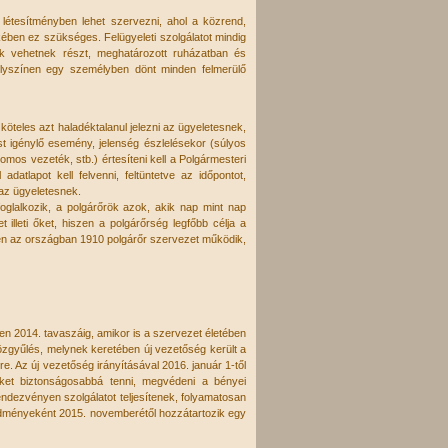
 létesítményben lehet szervezni, ahol a közrend,
kében ez szükséges. Felügyeleti szolgálatot mindig
yek vehetnek részt, meghatározott ruházatban és
a helyszínen egy személyben dönt minden felmerülő
 köteles azt haladéktalanul jelezni az ügyeletesnek,
ést igénylő esemény, jelenség észlelésekor (súlyos
mos vezeték, stb.) értesíteni kell a Polgármesteri
adatlapot kell felvenni, feltüntetve az időpontot,
 az ügyeletesnek.
oglalkozik, a polgárőrök azok, akik nap mint nap
 illeti őket, hiszen a polgárőrség legfőbb célja a
n az országban 1910 polgárőr szervezet működik,
 2014. tavaszáig, amikor is a szervezet életében
közgyűlés, melynek keretében új vezetőség került a
. Az új vezetőség irányításával 2016. január 1-től
ünket biztonságosabbá tenni, megvédeni a bényei
endezvényen szolgálatot teljesítenek, folyamatosan
redményeként 2015. novemberétől hozzátartozik egy