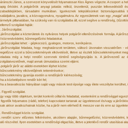
áránszki János, a szervezet könyvelését folyamatosan Kiss Ágnes végezte. A csoport a hely
apig őrködni. A polgárőrök anyagi juttatás nélkül, önzetlenül, pusztán lelkesedésből é
zabadidejükben, társadalmi munkában. Igyekeznek településünket biztonságosabbá t
saládjaikra, javaikra, a közvagyonukra, nyugalmukra. Az egyesületnek van egy „magja" ak
ármelyik pillanatában, ha szükség van rá szolgálatba áll, ezzel segítve a rendőrség, (tűzolt
ellemző szolgálati fajták:
. Járőrszolgálat.
 járőrszolgálat a közterületek és nyilvános helyek polgárőri ellenőrzésének formája. A járőrs
l közrendvédelmi, bűnmegelőzési feladatokat.
 járőrszolgálat lehet: - gépkocsizó, gyalogos, motoros, kerékpáros.
 járőrszolgálat feladata, hogy meghatározott területen, változó útvonalon visszatérően - v
egelőzve ezzel a bűncselekmények elkövetését, illetve az észlelt bűncselekményeket megak
eladata még a helyi rendőri szervnek történő segítségnyújtás is. A járőrvezető az é
zolgálatvezetőnek, majd annak útmutatása szerint eljárni.
 polgárőr járőr az alábbi esetekben léphet közbe:
 bűncselekmény elkövetőjének tettenérésekor;
 bűncselekmény gyanúja esetén a rendőrjárőr kiérkezéséig;
 ha a közbelépésre rendőr kéri fel;
 ha a beavatkozás hiányában saját vagy mások testi épsége vagy élete veszélybe kerülhet, i
. Figyelő szolgálat.
gy vagy több objektum, terület konkrét céllal és feladattal, esetenként a rendőrséggel egyez
 figyelők folyamatos (rádió, telefon) kapcsolatot tartanak az ügyeletessel és/vagy a járőrökk
sak akkor avatkozhatnak közbe, ha a járőr nem elérhető ill. messze van és erre az ügyelete
. Rendőrséggel közös szolgálat.
 rendőri szerv előzetes felkérésére, akcióterv alapján, bűnmegelőzési, közrendvédelmi, 
aló részvétel. Ilyen esetekben a rendőrségi eligazítás, illetve a jelenlévő rendőr utasításai alapj