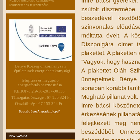
Imre bácsi gyerekei
Község belterületi csapadékvíz
rendszerének fejlesztésére.
zsúfolt dísztermébe
beszédével kezdőd
színvonalas előadás
méltatta éveit. A k
Díszpolgára címet 
plakettet. A plaketten
”Vagyok, hogy haszná
Bénye Község önkormányzati
A plakettet Oláh Szil
épületeinek energiahatékonysági
ünnepeltnek. Bénye 
felújítása és megújuló
energiaforrás hasznosítása
soraiban korábbi tanít
KEHOP-5.2.9-16-2017-00156
Megható pillanat volt
Támogatás összege : 67 155 324 Ft
Összköltség : 67 155 324 Ft
Imre bácsi köszönete
SzerződésesAlapadatok.pdf
érkezésének pillanatá
felejtkezett meg ne
beszédéből. Ünnep
NAVIGÁCIÓ