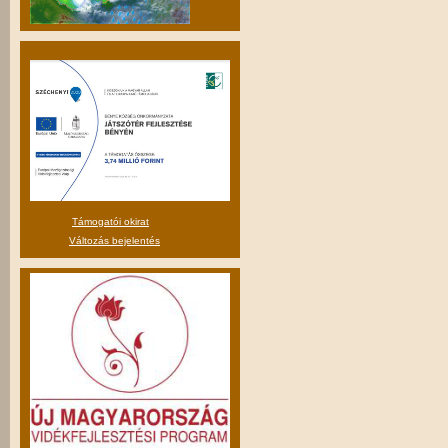
Támogatói okirat
Változás bejelentés