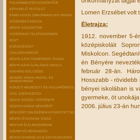
önkormányzat tagjai é
POLGÁRMESTER KÖSZÖNTŐJE
KÉPVISELŐ TESTÜLET
Lomen Erzsébet volt 
PÁNDI KÖZÖS ÖNKORMÁNYZATI HIVATAL
KÖZÉRDEKŰ ADATOK
Életrajza:
BÉNYE KÖZADATTÁR
KÖZÉRDEKŰ TELEFONSZÁMOK
1912. november 5-én 
IKSZT
középiskoláit Sopr
EGÉSZSÉGÜGY
Miskolcon. Segédtaní
CSALÁDGONDOZÓ
BÉNYE KÁVA TÜNDÉRKERT ÓVODA
én Bényére nevezték 
BÉNYE-KÁVA ÁLTALÁNOS ISKOLA
február 28-án. Hár
KISVIRÁG BÖLCSŐDE
MONORI JÁRÁSI HIVATAL ÉS
Hosszabb - rövidebb id
OKMÁNYIRODA
bényei iskolában is v
KÖRZETI MEGBÍZOTT ÉS POLGÁRŐRSÉG
CIVIL SZERVEZETEK
gyermeke, öt unokája,
BÉNYE KÖZSÉG TÖRTÉNETE
2006. július 23-án hun
DÍSZPOLGÁROK BÉNYÉÉRT
BÉNYÉÉRT EMLÉKÉREM KITÜNTETETTJEI
BÉNYEI ÉVSZAKOK ÚJSÁG
MAGYAR ÉLELMISZERBANK
SZENNYVÍZ BERUHÁZÁS
BÉNYEI EVANGÉLIKUS EGYHÁZKÖZSÉG