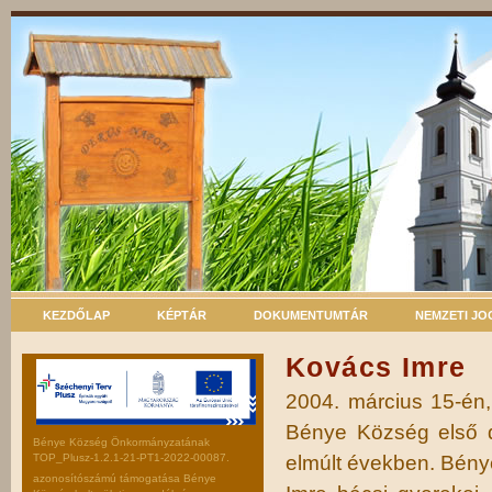
KEZDŐLAP
KÉPTÁR
DOKUMENTUMTÁR
NEMZETI J
Kovács Imre
2004. március 15-én,
Bénye Község első d
Bénye Község Önkormányzatának
TOP_Plusz-1.2.1-21-PT1-2022-00087.
elmúlt években. Bénye
azonosítószámú támogatása Bénye