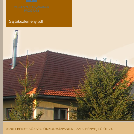
Sajtokozlemeny.pdf
© 2011 BÉNYE KÖZSÉG ÖNKORMÁNYZATA. | 2216. BÉNYE, FŐ ÚT 74.