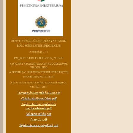
BÉNYE KÖZSÉG ÖNKORMÁNYZATÁNAK
BÖLCSŐDE ÉPÍTÉSI PROJEKTJE
239 999 881 FT
PM_BOLCSODEFEJLESZTES_2019/35
A PROJEKT A MAGYAR ÁLLAM TÁMOGATÁSÁVAL
VALÓSUL MEG
A BERUHÁZÁS PEST MEGYE TERÜLETFEJLESZTÉSI
PROGRAMJA KERETÉBEN
A PEST MEGYEI FEJLESZTÉSI ELŐIRÁNYZATBÓL
VALÓSUL MEG
TámogatásiSzerződés2020.pdf
VállalkozásiSzerződés.pdf
Tájékoztató az építkezés
megkezdéséről.pdf
Műszaki leírás.pdf
Alaprajz.pdf
Tájékoztatás a projektről.pdf