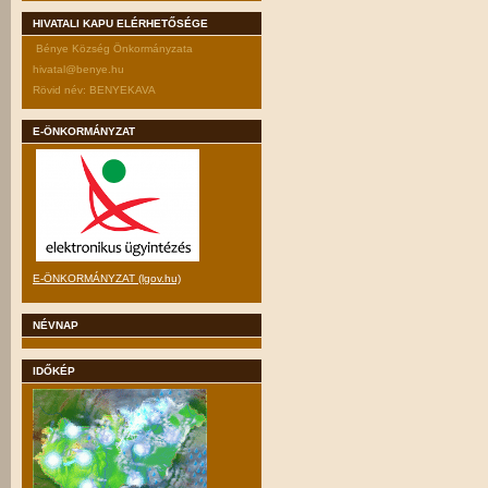
HIVATALI KAPU ELÉRHETŐSÉGE
Bénye Község Önkormányzata
hivatal@benye.hu
Rövid név: BENYEKAVA
E-ÖNKORMÁNYZAT
E-ÖNKORMÁNYZAT (lgov.hu)
NÉVNAP
IDŐKÉP