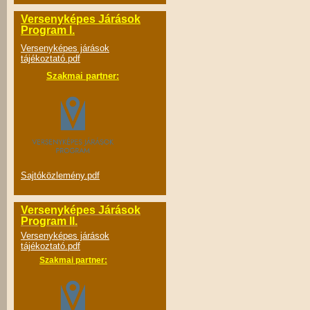
Versenyképes Járások
Program I.
Versenyképes járások
tájékoztató.pdf
Szakmai partner:
Sajtóközlemény.pdf
Versenyképes Járások
Program II.
Versenyképes járások
tájékoztató.pdf
Szakmai partner: