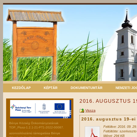
KEZDŐLAP
KÉPTÁR
DOKUMENTUMTÁR
NEMZETI J
2016. AUGUSZTUS 1
Vissza
2016. augusztus 19-ei 
Bénye Község Önkormányzatának
Feltöltve: 2016. 09. 29.
TOP_Plusz-1.2.1-21-PT1-2022-00087.
Feltöltötte: szerkeszto
azonosítószámú támogatása Bénye
Méret: 294 KB