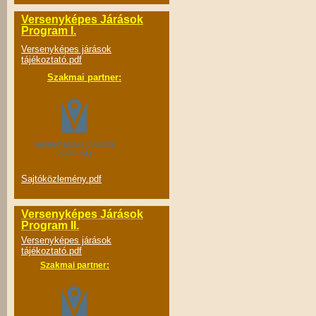
Versenyképes Járások
Program I.
Versenyképes járások
tájékoztató.pdf
Szakmai partner:
Sajtóközlemény.pdf
Versenyképes Járások
Program II.
Versenyképes járások
tájékoztató.pdf
Szakmai partner: