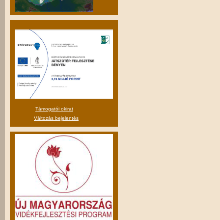
Támogatói okirat
Változás bejelentés