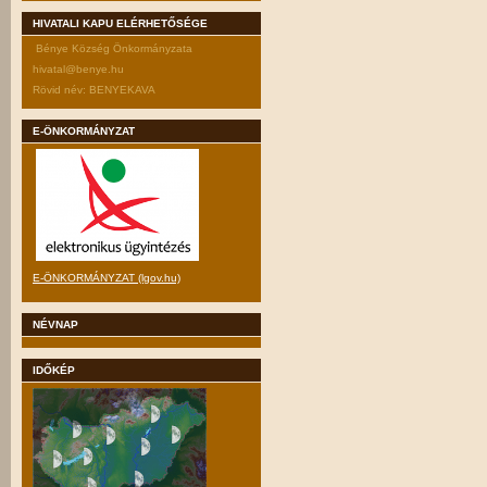
HIVATALI KAPU ELÉRHETŐSÉGE
Bénye Község Önkormányzata
hivatal@benye.hu
Rövid név: BENYEKAVA
E-ÖNKORMÁNYZAT
E-ÖNKORMÁNYZAT (lgov.hu)
NÉVNAP
IDŐKÉP