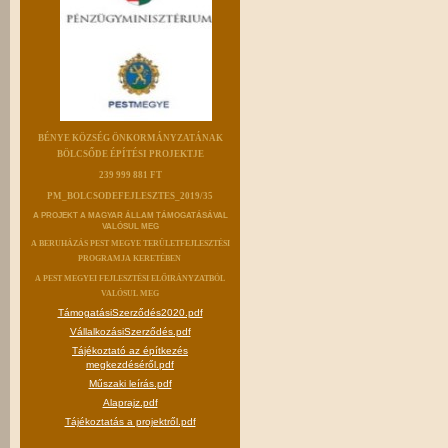
BÉNYE KÖZSÉG ÖNKORMÁNYZATÁNAK
BÖLCSŐDE ÉPÍTÉSI PROJEKTJE
239 999 881 FT
PM_BOLCSODEFEJLESZTES_2019/35
A PROJEKT A MAGYAR ÁLLAM TÁMOGATÁSÁVAL
VALÓSUL MEG
A BERUHÁZÁS PEST MEGYE TERÜLETFEJLESZTÉSI
PROGRAMJA KERETÉBEN
A PEST MEGYEI FEJLESZTÉSI ELŐIRÁNYZATBÓL
VALÓSUL MEG
TámogatásiSzerződés2020.pdf
VállalkozásiSzerződés.pdf
Tájékoztató az építkezés
megkezdéséről.pdf
Műszaki leírás.pdf
Alaprajz.pdf
Tájékoztatás a projektről.pdf