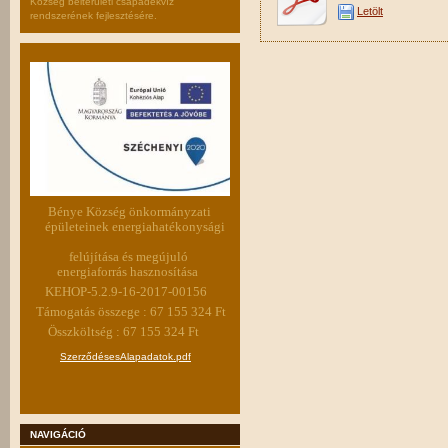
Község belterületi csapadékvíz
Letölt
rendszerének fejlesztésére.
Bénye Község önkormányzati
épületeinek energiahatékonysági
felújítása és megújuló
energiaforrás hasznosítása
KEHOP-5.2.9-16-2017-00156
Támogatás összege : 67 155 324 Ft
Összköltség : 67 155 324 Ft
SzerződésesAlapadatok.pdf
NAVIGÁCIÓ