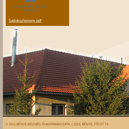
Sajtokozlemeny.pdf
© 2011 BÉNYE KÖZSÉG ÖNKORMÁNYZATA. | 2216. BÉNYE, FŐ ÚT 74.