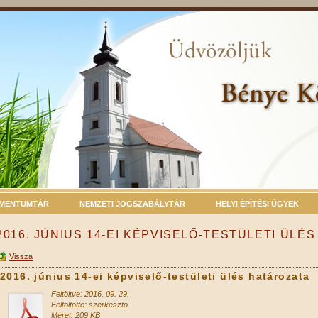
MENTUMTÁR
NEMZETI JOGSZABÁLYTÁR
HELYI ÉPÍTÉSI ÜGYEK
2016. JÚNIUS 14-EI KÉPVISELŐ-TESTÜLETI ÜLÉ
Vissza
2016. június 14-ei képviselő-testületi ülés határozata
Feltöltve: 2016. 09. 29.
Feltöltötte: szerkeszto
Méret: 209 KB