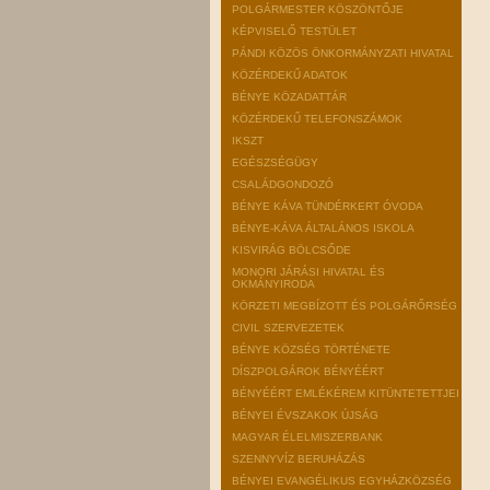
POLGÁRMESTER KÖSZÖNTŐJE
KÉPVISELŐ TESTÜLET
PÁNDI KÖZÖS ÖNKORMÁNYZATI HIVATAL
KÖZÉRDEKŰ ADATOK
BÉNYE KÖZADATTÁR
KÖZÉRDEKŰ TELEFONSZÁMOK
IKSZT
EGÉSZSÉGÜGY
CSALÁDGONDOZÓ
BÉNYE KÁVA TÜNDÉRKERT ÓVODA
BÉNYE-KÁVA ÁLTALÁNOS ISKOLA
KISVIRÁG BÖLCSŐDE
MONORI JÁRÁSI HIVATAL ÉS
OKMÁNYIRODA
KÖRZETI MEGBÍZOTT ÉS POLGÁRŐRSÉG
CIVIL SZERVEZETEK
BÉNYE KÖZSÉG TÖRTÉNETE
DÍSZPOLGÁROK BÉNYÉÉRT
BÉNYÉÉRT EMLÉKÉREM KITÜNTETETTJEI
BÉNYEI ÉVSZAKOK ÚJSÁG
MAGYAR ÉLELMISZERBANK
SZENNYVÍZ BERUHÁZÁS
BÉNYEI EVANGÉLIKUS EGYHÁZKÖZSÉG