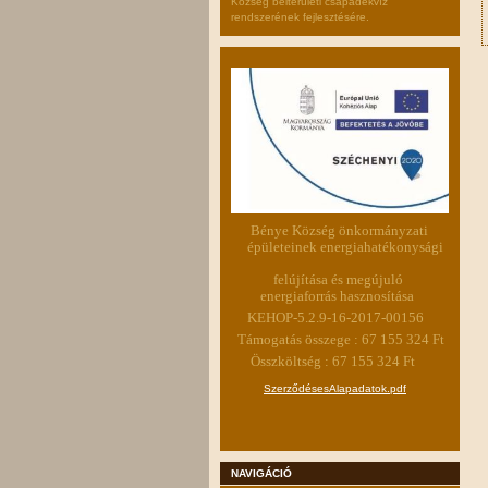
Község belterületi csapadékvíz
rendszerének fejlesztésére.
Bénye Község önkormányzati
épületeinek energiahatékonysági
felújítása és megújuló
energiaforrás hasznosítása
KEHOP-5.2.9-16-2017-00156
Támogatás összege : 67 155 324 Ft
Összköltség : 67 155 324 Ft
SzerződésesAlapadatok.pdf
NAVIGÁCIÓ