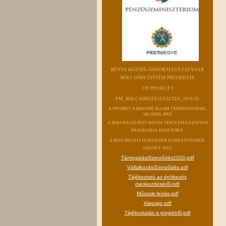
BÉNYE KÖZSÉG ÖNKORMÁNYZATÁNAK
BÖLCSŐDE ÉPÍTÉSI PROJEKTJE
239 999 881 FT
PM_BOLCSODEFEJLESZTES_2019/35
A PROJEKT A MAGYAR ÁLLAM TÁMOGATÁSÁVAL
VALÓSUL MEG
A BERUHÁZÁS PEST MEGYE TERÜLETFEJLESZTÉSI
PROGRAMJA KERETÉBEN
A PEST MEGYEI FEJLESZTÉSI ELŐIRÁNYZATBÓL
VALÓSUL MEG
TámogatásiSzerződés2020.pdf
VállalkozásiSzerződés.pdf
Tájékoztató az építkezés
megkezdéséről.pdf
Műszaki leírás.pdf
Alaprajz.pdf
Tájékoztatás a projektről.pdf