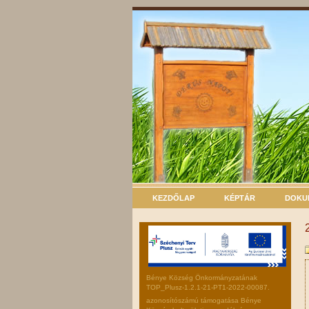
KEZDŐLAP
KÉPTÁR
DOKU
Bénye Község Önkormányzatának
TOP_Plusz-1.2.1-21-PT1-2022-00087.
azonosítószámú támogatása Bénye