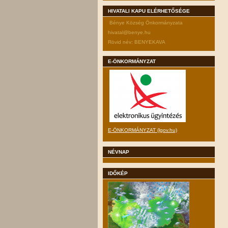
HIVATALI KAPU ELÉRHETŐSÉGE
Bénye Község Önkormányzata
hivatal@benye.hu
Rövid név: BENYEKAVA
E-ÖNKORMÁNYZAT
E-ÖNKORMÁNYZAT (lgov.hu)
NÉVNAP
IDŐKÉP