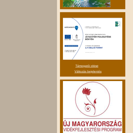
Támogatói okirat
Változás bejelentés