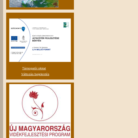
Támogatói okirat
Változás bejelentés