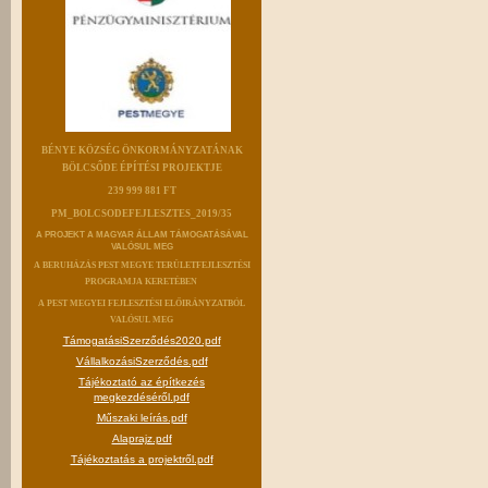
BÉNYE KÖZSÉG ÖNKORMÁNYZATÁNAK
BÖLCSŐDE ÉPÍTÉSI PROJEKTJE
239 999 881 FT
PM_BOLCSODEFEJLESZTES_2019/35
A PROJEKT A MAGYAR ÁLLAM TÁMOGATÁSÁVAL
VALÓSUL MEG
A BERUHÁZÁS PEST MEGYE TERÜLETFEJLESZTÉSI
PROGRAMJA KERETÉBEN
A PEST MEGYEI FEJLESZTÉSI ELŐIRÁNYZATBÓL
VALÓSUL MEG
TámogatásiSzerződés2020.pdf
VállalkozásiSzerződés.pdf
Tájékoztató az építkezés
megkezdéséről.pdf
Műszaki leírás.pdf
Alaprajz.pdf
Tájékoztatás a projektről.pdf