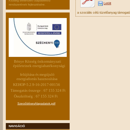
Község belterületi csapadékvíz
Letölt
rendszerének fejlesztésére.
a szociális célú tüzelőanyag támogatá
Bénye Község önkormányzati
épületeinek energiahatékonysági
felújítása és megújuló
energiaforrás hasznosítása
KEHOP-5.2.9-16-2017-00156
Támogatás összege : 67 155 324 Ft
Összköltség : 67 155 324 Ft
SzerződésesAlapadatok.pdf
NAVIGÁCIÓ