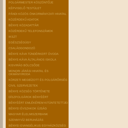
POLGÁRMESTER KÖSZÖNTŐJE
KÉPVISELŐ TESTÜLET
PÁNDI KÖZÖS ÖNKORMÁNYZATI HIVATAL
KÖZÉRDEKŰ ADATOK
BÉNYE KÖZADATTÁR
KÖZÉRDEKŰ TELEFONSZÁMOK
IKSZT
EGÉSZSÉGÜGY
CSALÁDGONDOZÓ
BÉNYE KÁVA TÜNDÉRKERT ÓVODA
BÉNYE-KÁVA ÁLTALÁNOS ISKOLA
KISVIRÁG BÖLCSŐDE
MONORI JÁRÁSI HIVATAL ÉS
OKMÁNYIRODA
KÖRZETI MEGBÍZOTT ÉS POLGÁRŐRSÉG
CIVIL SZERVEZETEK
BÉNYE KÖZSÉG TÖRTÉNETE
DÍSZPOLGÁROK BÉNYÉÉRT
BÉNYÉÉRT EMLÉKÉREM KITÜNTETETTJEI
BÉNYEI ÉVSZAKOK ÚJSÁG
MAGYAR ÉLELMISZERBANK
SZENNYVÍZ BERUHÁZÁS
BÉNYEI EVANGÉLIKUS EGYHÁZKÖZSÉG