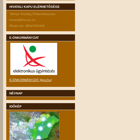
HIVATALI KAPU ELÉRHETŐSÉGE
Bénye Község Önkormányzata
hivatal@benye.hu
Rövid név: BENYEKAVA
E-ÖNKORMÁNYZAT
E-ÖNKORMÁNYZAT (lgov.hu)
NÉVNAP
IDŐKÉP