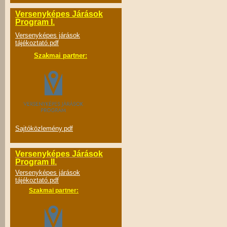
Versenyképes Járások
Program I.
Versenyképes járások
tájékoztató.pdf
Szakmai partner:
Sajtóközlemény.pdf
Versenyképes Járások
Program II.
Versenyképes járások
tájékoztató.pdf
Szakmai partner: