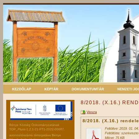
KEZDŐLAP
KÉPTÁR
DOKUMENTUMTÁR
NEMZETI J
8/2018. (X.16.) REN
Vissza
8/2018. (X.16.) rendele
Bénye Község Önkormányzatának
Feltöltve: 2019. 01. 04.
TOP_Plusz-1.2.1-21-PT1-2022-00087.
Feltöltötte: szerkeszto
azonosítószámú támogatása Bénye
Méret: 75 KB