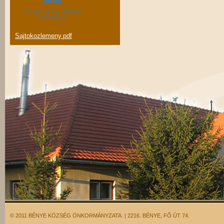
Sajtokozlemeny.pdf
© 2011 BÉNYE KÖZSÉG ÖNKORMÁNYZATA. | 2216. BÉNYE, FŐ ÚT 74.