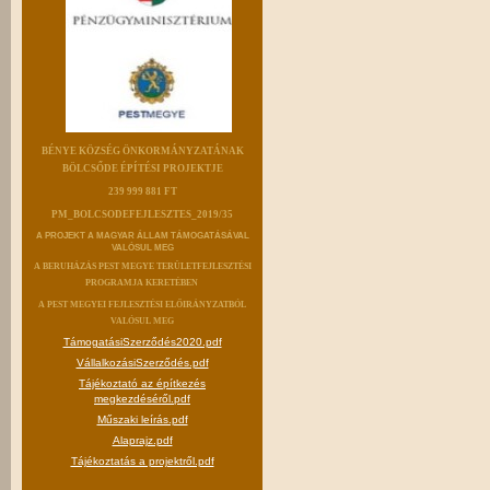
BÉNYE KÖZSÉG ÖNKORMÁNYZATÁNAK
BÖLCSŐDE ÉPÍTÉSI PROJEKTJE
239 999 881 FT
PM_BOLCSODEFEJLESZTES_2019/35
A PROJEKT A MAGYAR ÁLLAM TÁMOGATÁSÁVAL
VALÓSUL MEG
A BERUHÁZÁS PEST MEGYE TERÜLETFEJLESZTÉSI
PROGRAMJA KERETÉBEN
A PEST MEGYEI FEJLESZTÉSI ELŐIRÁNYZATBÓL
VALÓSUL MEG
TámogatásiSzerződés2020.pdf
VállalkozásiSzerződés.pdf
Tájékoztató az építkezés
megkezdéséről.pdf
Műszaki leírás.pdf
Alaprajz.pdf
Tájékoztatás a projektről.pdf