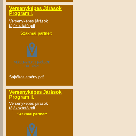
Versenyképes Járások
Program I.
Versenyképes járások
tájékoztató.pdf
Szakmai partner:
Sajtóközlemény.pdf
Versenyképes Járások
Program II.
Versenyképes járások
tájékoztató.pdf
Szakmai partner: