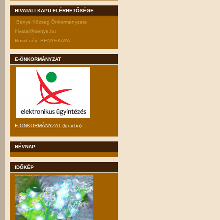
HIVATALI KAPU ELÉRHETŐSÉGE
Bénye Község Önkormányzata
hivatal@benye.hu
Rövid név: BENYEKAVA
E-ÖNKORMÁNYZAT
E-ÖNKORMÁNYZAT (lgov.hu)
NÉVNAP
IDŐKÉP