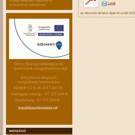
Község belterületi csapadékvíz
Letölt
rendszerének fejlesztésére.
az étkezési térítési díjakról szóló 6/2
Bénye Község önkormányzati
épületeinek energiahatékonysági
felújítása és megújuló
energiaforrás hasznosítása
KEHOP-5.2.9-16-2017-00156
Támogatás összege : 67 155 324 Ft
Összköltség : 67 155 324 Ft
SzerződésesAlapadatok.pdf
NAVIGÁCIÓ