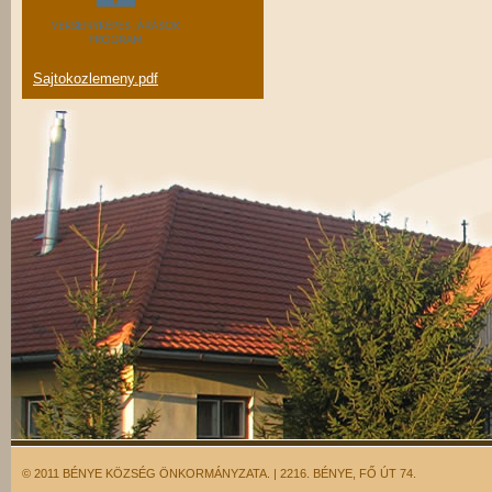
Sajtokozlemeny.pdf
© 2011 BÉNYE KÖZSÉG ÖNKORMÁNYZATA. | 2216. BÉNYE, FŐ ÚT 74.