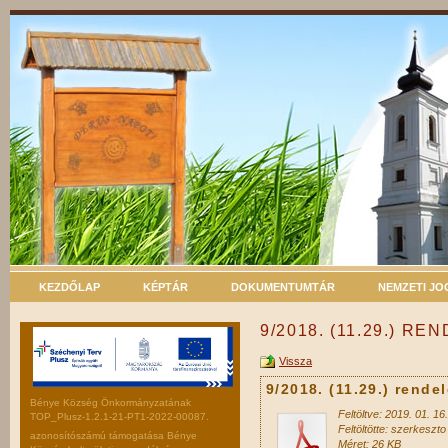
KEZDŐLAP
KÉPTÁR
DOKUMENTUMTÁR
NEMZETI J
9/2018. (11.29.) RE
Vissza
9/2018. (11.29.) rendel
Bénye Község Önkormányzatának
Feltöltve: 2019. 01. 16.
TOP_Plusz-1.2.1-21-PT1-2022-00087.
Feltöltötte: szerkeszto
azonosítószámú támogatása Bénye
Méret: 26 KB