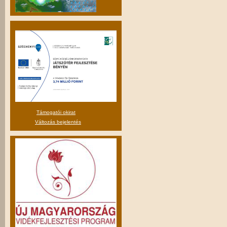
Támogatói okirat
Változás bejelentés