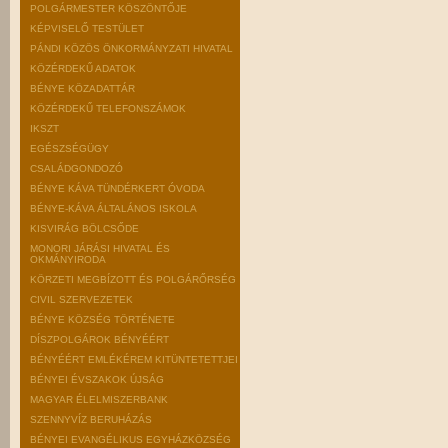
POLGÁRMESTER KÖSZÖNTŐJE
KÉPVISELŐ TESTÜLET
PÁNDI KÖZÖS ÖNKORMÁNYZATI HIVATAL
KÖZÉRDEKŰ ADATOK
BÉNYE KÖZADATTÁR
KÖZÉRDEKŰ TELEFONSZÁMOK
IKSZT
EGÉSZSÉGÜGY
CSALÁDGONDOZÓ
BÉNYE KÁVA TÜNDÉRKERT ÓVODA
BÉNYE-KÁVA ÁLTALÁNOS ISKOLA
KISVIRÁG BÖLCSŐDE
MONORI JÁRÁSI HIVATAL ÉS
OKMÁNYIRODA
KÖRZETI MEGBÍZOTT ÉS POLGÁRŐRSÉG
CIVIL SZERVEZETEK
BÉNYE KÖZSÉG TÖRTÉNETE
DÍSZPOLGÁROK BÉNYÉÉRT
BÉNYÉÉRT EMLÉKÉREM KITÜNTETETTJEI
BÉNYEI ÉVSZAKOK ÚJSÁG
MAGYAR ÉLELMISZERBANK
SZENNYVÍZ BERUHÁZÁS
BÉNYEI EVANGÉLIKUS EGYHÁZKÖZSÉG