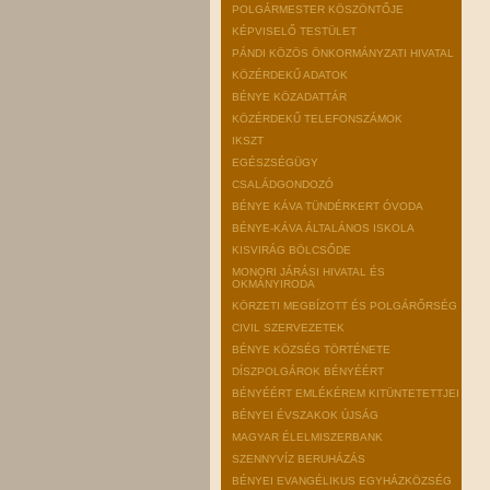
POLGÁRMESTER KÖSZÖNTŐJE
KÉPVISELŐ TESTÜLET
PÁNDI KÖZÖS ÖNKORMÁNYZATI HIVATAL
KÖZÉRDEKŰ ADATOK
BÉNYE KÖZADATTÁR
KÖZÉRDEKŰ TELEFONSZÁMOK
IKSZT
EGÉSZSÉGÜGY
CSALÁDGONDOZÓ
BÉNYE KÁVA TÜNDÉRKERT ÓVODA
BÉNYE-KÁVA ÁLTALÁNOS ISKOLA
KISVIRÁG BÖLCSŐDE
MONORI JÁRÁSI HIVATAL ÉS
OKMÁNYIRODA
KÖRZETI MEGBÍZOTT ÉS POLGÁRŐRSÉG
CIVIL SZERVEZETEK
BÉNYE KÖZSÉG TÖRTÉNETE
DÍSZPOLGÁROK BÉNYÉÉRT
BÉNYÉÉRT EMLÉKÉREM KITÜNTETETTJEI
BÉNYEI ÉVSZAKOK ÚJSÁG
MAGYAR ÉLELMISZERBANK
SZENNYVÍZ BERUHÁZÁS
BÉNYEI EVANGÉLIKUS EGYHÁZKÖZSÉG