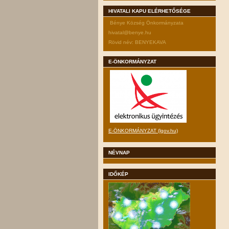
HIVATALI KAPU ELÉRHETŐSÉGE
Bénye Község Önkormányzata
hivatal@benye.hu
Rövid név: BENYEKAVA
E-ÖNKORMÁNYZAT
E-ÖNKORMÁNYZAT (lgov.hu)
NÉVNAP
IDŐKÉP