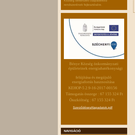
Község belterületi csapadékvíz
rendszerének fejlesztésére.
Bénye Község önkormányzati
épületeinek energiahatékonysági
felújítása és megújuló
energiaforrás hasznosítása
KEHOP-5.2.9-16-2017-00156
Támogatás összege : 67 155 324 Ft
Összköltség : 67 155 324 Ft
SzerződésesAlapadatok.pdf
NAVIGÁCIÓ