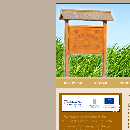
KEZDŐLAP
KÉPTÁR
DOKU
Bénye Község Önkormányzatának
TOP_Plusz-1.2.1-21-PT1-2022-00087.
azonosítószámú támogatása Bénye