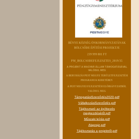
BÉNYE KÖZSÉG ÖNKORMÁNYZATÁNAK
BÖLCSŐDE ÉPÍTÉSI PROJEKTJE
239 999 881 FT
PM_BOLCSODEFEJLESZTES_2019/35
A PROJEKT A MAGYAR ÁLLAM TÁMOGATÁSÁVAL
VALÓSUL MEG
A BERUHÁZÁS PEST MEGYE TERÜLETFEJLESZTÉSI
PROGRAMJA KERETÉBEN
A PEST MEGYEI FEJLESZTÉSI ELŐIRÁNYZATBÓL
VALÓSUL MEG
TámogatásiSzerződés2020.pdf
VállalkozásiSzerződés.pdf
Tájékoztató az építkezés
megkezdéséről.pdf
Műszaki leírás.pdf
Alaprajz.pdf
Tájékoztatás a projektről.pdf