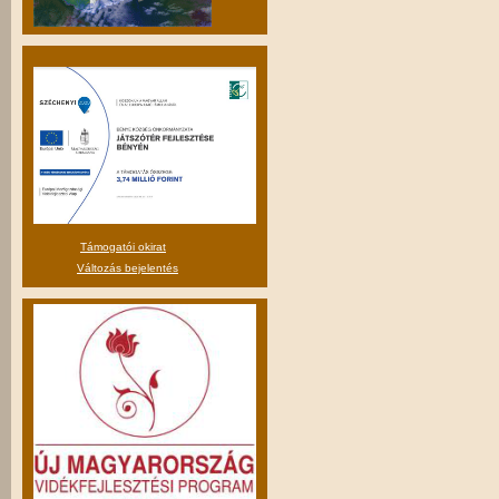
Támogatói okirat
Változás bejelentés