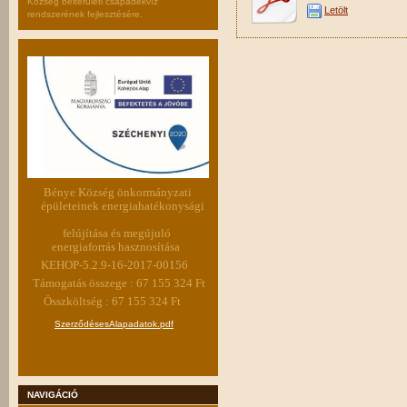
Község belterületi csapadékvíz
Letölt
rendszerének fejlesztésére.
Bénye Község önkormányzati
épületeinek energiahatékonysági
felújítása és megújuló
energiaforrás hasznosítása
KEHOP-5.2.9-16-2017-00156
Támogatás összege : 67 155 324 Ft
Összköltség : 67 155 324 Ft
SzerződésesAlapadatok.pdf
NAVIGÁCIÓ