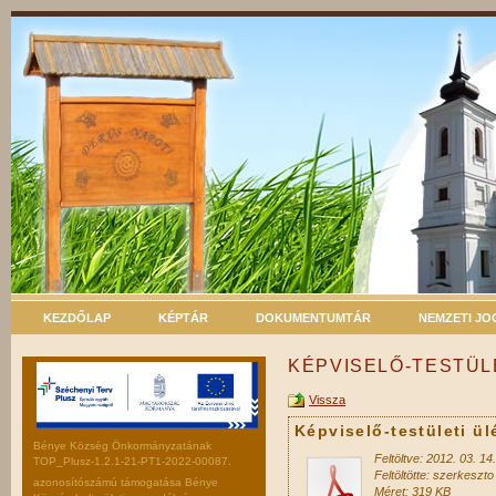
KEZDŐLAP
KÉPTÁR
DOKUMENTUMTÁR
NEMZETI J
KÉPVISELŐ-TESTÜLE
Vissza
Képviselő-testületi ü
Bénye Község Önkormányzatának
Feltöltve: 2012. 03. 14.
TOP_Plusz-1.2.1-21-PT1-2022-00087.
Feltöltötte: szerkeszto
azonosítószámú támogatása Bénye
Méret: 319 KB