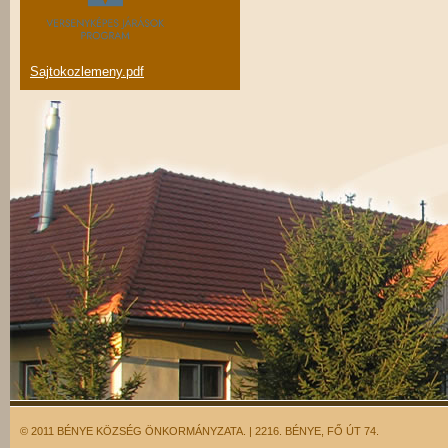
Sajtokozlemeny.pdf
© 2011 BÉNYE KÖZSÉG ÖNKORMÁNYZATA. | 2216. BÉNYE, FŐ ÚT 74.