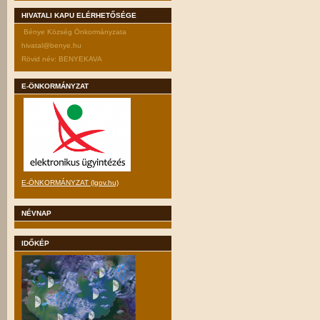
HIVATALI KAPU ELÉRHETŐSÉGE
Bénye Község Önkormányzata
hivatal@benye.hu
Rövid név: BENYEKAVA
E-ÖNKORMÁNYZAT
E-ÖNKORMÁNYZAT (lgov.hu)
NÉVNAP
IDŐKÉP