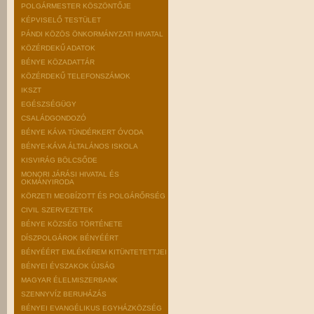
POLGÁRMESTER KÖSZÖNTŐJE
KÉPVISELŐ TESTÜLET
PÁNDI KÖZÖS ÖNKORMÁNYZATI HIVATAL
KÖZÉRDEKŰ ADATOK
BÉNYE KÖZADATTÁR
KÖZÉRDEKŰ TELEFONSZÁMOK
IKSZT
EGÉSZSÉGÜGY
CSALÁDGONDOZÓ
BÉNYE KÁVA TÜNDÉRKERT ÓVODA
BÉNYE-KÁVA ÁLTALÁNOS ISKOLA
KISVIRÁG BÖLCSŐDE
MONORI JÁRÁSI HIVATAL ÉS
OKMÁNYIRODA
KÖRZETI MEGBÍZOTT ÉS POLGÁRŐRSÉG
CIVIL SZERVEZETEK
BÉNYE KÖZSÉG TÖRTÉNETE
DÍSZPOLGÁROK BÉNYÉÉRT
BÉNYÉÉRT EMLÉKÉREM KITÜNTETETTJEI
BÉNYEI ÉVSZAKOK ÚJSÁG
MAGYAR ÉLELMISZERBANK
SZENNYVÍZ BERUHÁZÁS
BÉNYEI EVANGÉLIKUS EGYHÁZKÖZSÉG