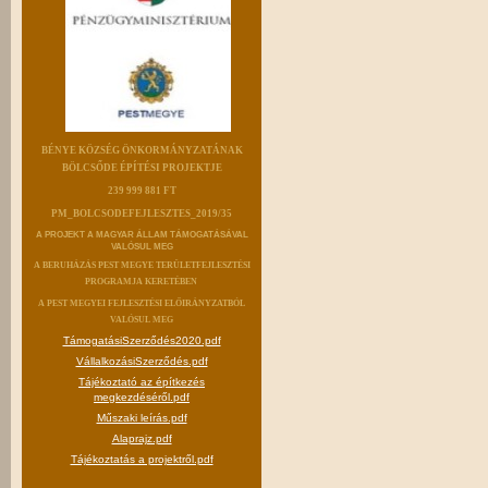
BÉNYE KÖZSÉG ÖNKORMÁNYZATÁNAK
BÖLCSŐDE ÉPÍTÉSI PROJEKTJE
239 999 881 FT
PM_BOLCSODEFEJLESZTES_2019/35
A PROJEKT A MAGYAR ÁLLAM TÁMOGATÁSÁVAL
VALÓSUL MEG
A BERUHÁZÁS PEST MEGYE TERÜLETFEJLESZTÉSI
PROGRAMJA KERETÉBEN
A PEST MEGYEI FEJLESZTÉSI ELŐIRÁNYZATBÓL
VALÓSUL MEG
TámogatásiSzerződés2020.pdf
VállalkozásiSzerződés.pdf
Tájékoztató az építkezés
megkezdéséről.pdf
Műszaki leírás.pdf
Alaprajz.pdf
Tájékoztatás a projektről.pdf