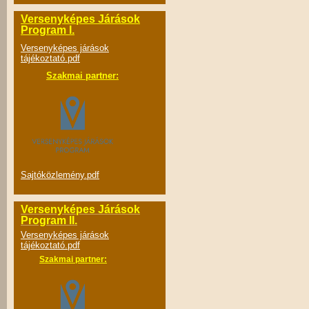
Versenyképes Járások
Program I.
Versenyképes járások
tájékoztató.pdf
Szakmai partner:
Sajtóközlemény.pdf
Versenyképes Járások
Program II.
Versenyképes járások
tájékoztató.pdf
Szakmai partner: