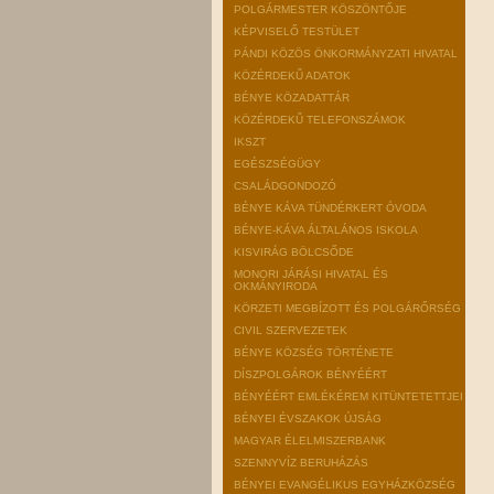
POLGÁRMESTER KÖSZÖNTŐJE
KÉPVISELŐ TESTÜLET
PÁNDI KÖZÖS ÖNKORMÁNYZATI HIVATAL
KÖZÉRDEKŰ ADATOK
BÉNYE KÖZADATTÁR
KÖZÉRDEKŰ TELEFONSZÁMOK
IKSZT
EGÉSZSÉGÜGY
CSALÁDGONDOZÓ
BÉNYE KÁVA TÜNDÉRKERT ÓVODA
BÉNYE-KÁVA ÁLTALÁNOS ISKOLA
KISVIRÁG BÖLCSŐDE
MONORI JÁRÁSI HIVATAL ÉS
OKMÁNYIRODA
KÖRZETI MEGBÍZOTT ÉS POLGÁRŐRSÉG
CIVIL SZERVEZETEK
BÉNYE KÖZSÉG TÖRTÉNETE
DÍSZPOLGÁROK BÉNYÉÉRT
BÉNYÉÉRT EMLÉKÉREM KITÜNTETETTJEI
BÉNYEI ÉVSZAKOK ÚJSÁG
MAGYAR ÉLELMISZERBANK
SZENNYVÍZ BERUHÁZÁS
BÉNYEI EVANGÉLIKUS EGYHÁZKÖZSÉG