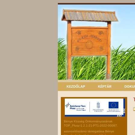
KEZDŐLAP
KÉPTÁR
DOKU
Bénye Község Önkormányzatának
TOP_Plusz-1.2.1-21-PT1-2022-00087.
azonosítószámú támogatása Bénye