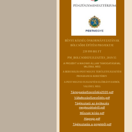
BÉNYE KÖZSÉG ÖNKORMÁNYZATÁNAK
BÖLCSŐDE ÉPÍTÉSI PROJEKTJE
239 999 881 FT
PM_BOLCSODEFEJLESZTES_2019/35
A PROJEKT A MAGYAR ÁLLAM TÁMOGATÁSÁVAL
VALÓSUL MEG
A BERUHÁZÁS PEST MEGYE TERÜLETFEJLESZTÉSI
PROGRAMJA KERETÉBEN
A PEST MEGYEI FEJLESZTÉSI ELŐIRÁNYZATBÓL
VALÓSUL MEG
TámogatásiSzerződés2020.pdf
VállalkozásiSzerződés.pdf
Tájékoztató az építkezés
megkezdéséről.pdf
Műszaki leírás.pdf
Alaprajz.pdf
Tájékoztatás a projektről.pdf