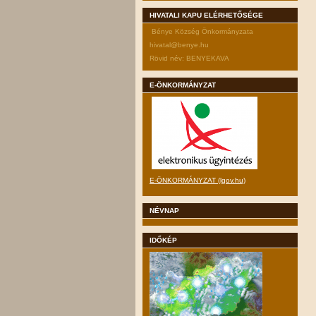
HIVATALI KAPU ELÉRHETŐSÉGE
Bénye Község Önkormányzata
hivatal@benye.hu
Rövid név: BENYEKAVA
E-ÖNKORMÁNYZAT
E-ÖNKORMÁNYZAT (lgov.hu)
NÉVNAP
IDŐKÉP