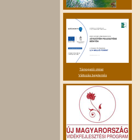
Támogatói okirat
Változás bejelentés