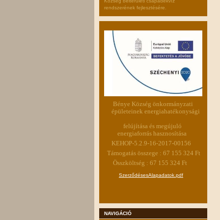
Község belterületi csapadékvíz
rendszerének fejlesztésére.
Bénye Község önkormányzati
épületeinek energiahatékonysági
felújítása és megújuló
energiaforrás hasznosítása
KEHOP-5.2.9-16-2017-00156
Támogatás összege : 67 155 324 Ft
Összköltség : 67 155 324 Ft
SzerződésesAlapadatok.pdf
NAVIGÁCIÓ