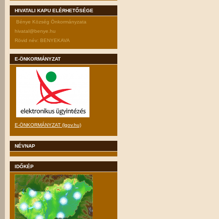
HIVATALI KAPU ELÉRHETŐSÉGE
Bénye Község Önkormányzata
hivatal@benye.hu
Rövid név: BENYEKAVA
E-ÖNKORMÁNYZAT
E-ÖNKORMÁNYZAT (lgov.hu)
NÉVNAP
IDŐKÉP