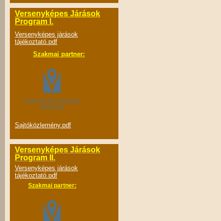
Versenyképes Járások
Program I.
Versenyképes járások
tájékoztató.pdf
Szakmai partner:
Sajtóközlemény.pdf
Versenyképes Járások
Program II.
Versenyképes járások
tájékoztató.pdf
Szakmai partner: