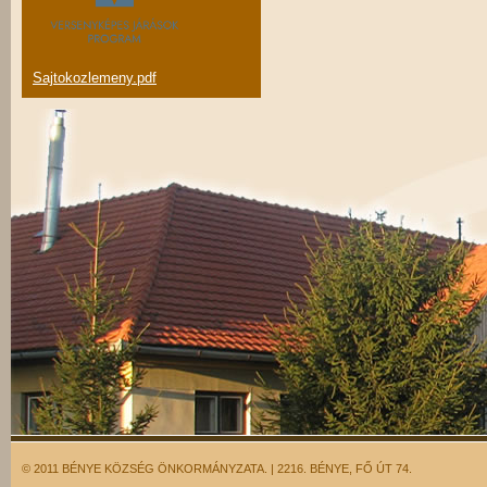
Sajtokozlemeny.pdf
© 2011 BÉNYE KÖZSÉG ÖNKORMÁNYZATA. | 2216. BÉNYE, FŐ ÚT 74.