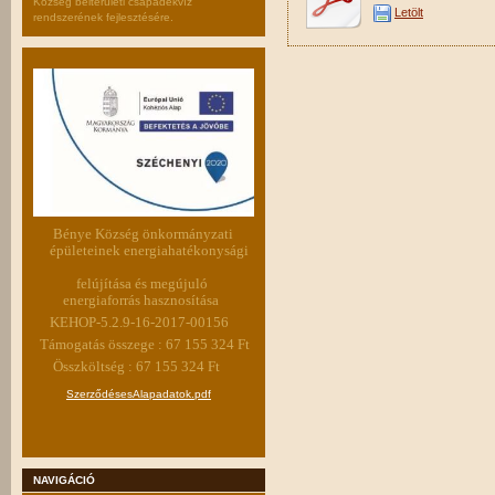
Község belterületi csapadékvíz
Letölt
rendszerének fejlesztésére.
Bénye Község önkormányzati
épületeinek energiahatékonysági
felújítása és megújuló
energiaforrás hasznosítása
KEHOP-5.2.9-16-2017-00156
Támogatás összege : 67 155 324 Ft
Összköltség : 67 155 324 Ft
SzerződésesAlapadatok.pdf
NAVIGÁCIÓ