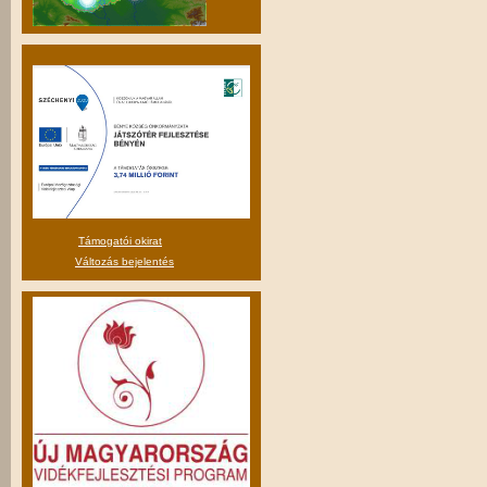
Támogatói okirat
Változás bejelentés