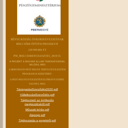
BÉNYE KÖZSÉG ÖNKORMÁNYZATÁNAK
BÖLCSŐDE ÉPÍTÉSI PROJEKTJE
239 999 881 FT
PM_BOLCSODEFEJLESZTES_2019/35
A PROJEKT A MAGYAR ÁLLAM TÁMOGATÁSÁVAL
VALÓSUL MEG
A BERUHÁZÁS PEST MEGYE TERÜLETFEJLESZTÉSI
PROGRAMJA KERETÉBEN
A PEST MEGYEI FEJLESZTÉSI ELŐIRÁNYZATBÓL
VALÓSUL MEG
TámogatásiSzerződés2020.pdf
VállalkozásiSzerződés.pdf
Tájékoztató az építkezés
megkezdéséről.pdf
Műszaki leírás.pdf
Alaprajz.pdf
Tájékoztatás a projektről.pdf