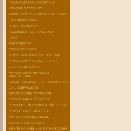
POLGÁRMESTER KÖSZÖNTŐJE
KÉPVISELŐ TESTÜLET
PÁNDI KÖZÖS ÖNKORMÁNYZATI HIVATAL
KÖZÉRDEKŰ ADATOK
BÉNYE KÖZADATTÁR
KÖZÉRDEKŰ TELEFONSZÁMOK
IKSZT
EGÉSZSÉGÜGY
CSALÁDGONDOZÓ
BÉNYE KÁVA TÜNDÉRKERT ÓVODA
BÉNYE-KÁVA ÁLTALÁNOS ISKOLA
KISVIRÁG BÖLCSŐDE
MONORI JÁRÁSI HIVATAL ÉS
OKMÁNYIRODA
KÖRZETI MEGBÍZOTT ÉS POLGÁRŐRSÉG
CIVIL SZERVEZETEK
BÉNYE KÖZSÉG TÖRTÉNETE
DÍSZPOLGÁROK BÉNYÉÉRT
BÉNYÉÉRT EMLÉKÉREM KITÜNTETETTJEI
BÉNYEI ÉVSZAKOK ÚJSÁG
MAGYAR ÉLELMISZERBANK
SZENNYVÍZ BERUHÁZÁS
BÉNYEI EVANGÉLIKUS EGYHÁZKÖZSÉG