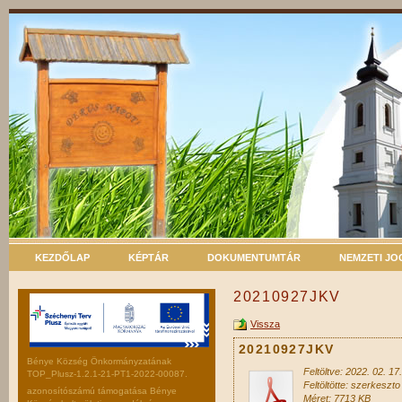
KEZDŐLAP
KÉPTÁR
DOKUMENTUMTÁR
NEMZETI J
20210927JKV
Vissza
20210927JKV
Bénye Község Önkormányzatának
Feltöltve: 2022. 02. 17.
TOP_Plusz-1.2.1-21-PT1-2022-00087.
Feltöltötte: szerkeszto
azonosítószámú támogatása Bénye
Méret: 7713 KB