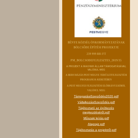
BÉNYE KÖZSÉG ÖNKORMÁNYZATÁNAK
BÖLCSŐDE ÉPÍTÉSI PROJEKTJE
239 999 881 FT
PM_BOLCSODEFEJLESZTES_2019/35
A PROJEKT A MAGYAR ÁLLAM TÁMOGATÁSÁVAL
VALÓSUL MEG
A BERUHÁZÁS PEST MEGYE TERÜLETFEJLESZTÉSI
PROGRAMJA KERETÉBEN
A PEST MEGYEI FEJLESZTÉSI ELŐIRÁNYZATBÓL
VALÓSUL MEG
TámogatásiSzerződés2020.pdf
VállalkozásiSzerződés.pdf
Tájékoztató az építkezés
megkezdéséről.pdf
Műszaki leírás.pdf
Alaprajz.pdf
Tájékoztatás a projektről.pdf