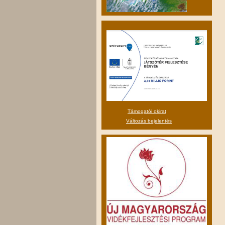
Támogatói okirat
Változás bejelentés