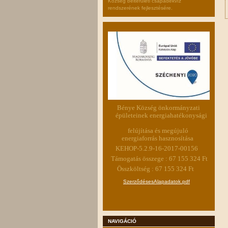
Község belterületi csapadékvíz
rendszerének fejlesztésére.
Bénye Község önkormányzati
épületeinek energiahatékonysági
felújítása és megújuló
energiaforrás hasznosítása
KEHOP-5.2.9-16-2017-00156
Támogatás összege : 67 155 324 Ft
Összköltség : 67 155 324 Ft
SzerződésesAlapadatok.pdf
NAVIGÁCIÓ