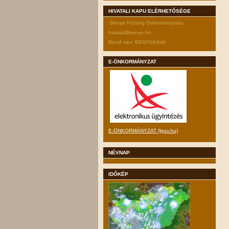
HIVATALI KAPU ELÉRHETŐSÉGE
Bénye Község Önkormányzata
hivatal@benye.hu
Rövid név: BENYEKAVA
E-ÖNKORMÁNYZAT
E-ÖNKORMÁNYZAT (lgov.hu)
NÉVNAP
IDŐKÉP