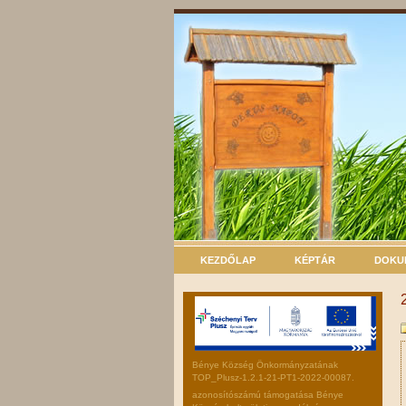
KEZDŐLAP
KÉPTÁR
DOKU
Bénye Község Önkormányzatának
TOP_Plusz-1.2.1-21-PT1-2022-00087.
azonosítószámú támogatása Bénye