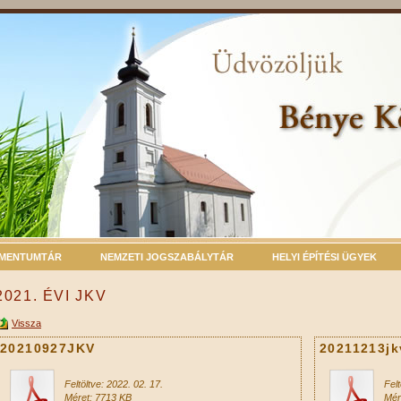
MENTUMTÁR
NEMZETI JOGSZABÁLYTÁR
HELYI ÉPÍTÉSI ÜGYEK
2021. ÉVI JKV
Vissza
20210927JKV
20211213jk
Feltöltve: 2022. 02. 17.
Felt
Méret: 7713 KB
Mér