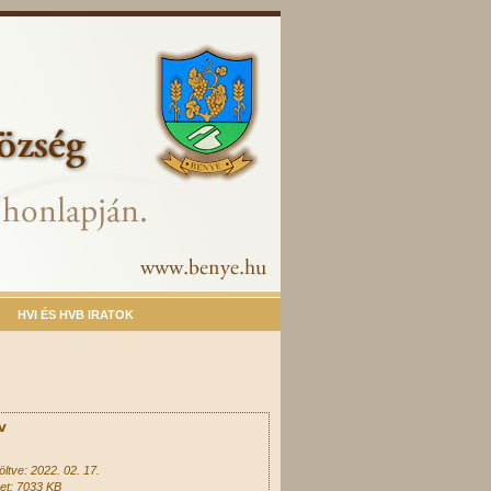
HVI ÉS HVB IRATOK
v
öltve: 2022. 02. 17.
et: 7033 KB