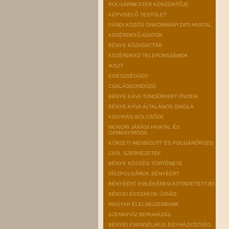
POLGÁRMESTER KÖSZÖNTŐJE
KÉPVISELŐ TESTÜLET
PÁNDI KÖZÖS ÖNKORMÁNYZATI HIVATAL
KÖZÉRDEKŰ ADATOK
BÉNYE KÖZADATTÁR
KÖZÉRDEKŰ TELEFONSZÁMOK
IKSZT
EGÉSZSÉGÜGY
CSALÁDGONDOZÓ
BÉNYE KÁVA TÜNDÉRKERT ÓVODA
BÉNYE-KÁVA ÁLTALÁNOS ISKOLA
KISVIRÁG BÖLCSŐDE
MONORI JÁRÁSI HIVATAL ÉS
OKMÁNYIRODA
KÖRZETI MEGBÍZOTT ÉS POLGÁRŐRSÉG
CIVIL SZERVEZETEK
BÉNYE KÖZSÉG TÖRTÉNETE
DÍSZPOLGÁROK BÉNYÉÉRT
BÉNYÉÉRT EMLÉKÉREM KITÜNTETETTJEI
BÉNYEI ÉVSZAKOK ÚJSÁG
MAGYAR ÉLELMISZERBANK
SZENNYVÍZ BERUHÁZÁS
BÉNYEI EVANGÉLIKUS EGYHÁZKÖZSÉG